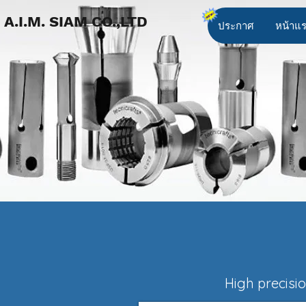
A.I.M. SIAM CO.,LTD
ประกาศ
หน้าแ
High precisi